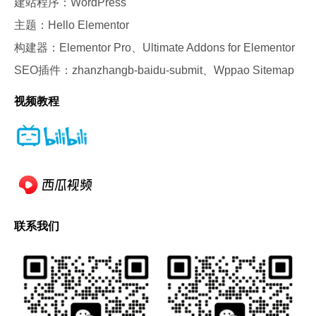
建站程序：WordPress
主题：Hello Elementor
构建器：Elementor Pro、Ultimate Addons for Elementor
SEO插件：zhanzhangb-baidu-submit、Wppao Sitemap
视频教程
联系我们