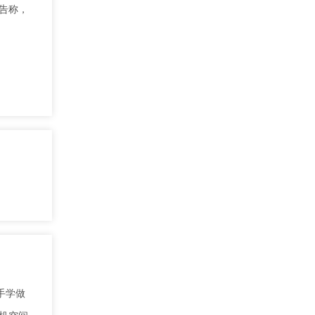
通告称，
手学做