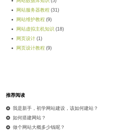
网站数据库知识
(5)
网站服务器教程
(31)
网站维护教程
(9)
网站虚拟主机知识
(18)
网页设计
(1)
网页设计教程
(9)
推荐阅读
我是新手，初学网站建设，该如何建站？
如何搭建网站？
做个网站大概多少钱呢？