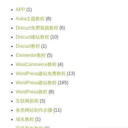
APP
(1)
Astra主题教程
(8)
Discuz!免费视频教程
(6)
Discuz!建站教程
(10)
Discuz!教程
(1)
Elementor教程
(5)
WooCommerce教程
(4)
WordPress建站免费教程
(13)
WordPress建站教程
(165)
WordPress教程
(8)
互联网新闻
(3)
各类网站制作步骤
(11)
域名教程
(1)