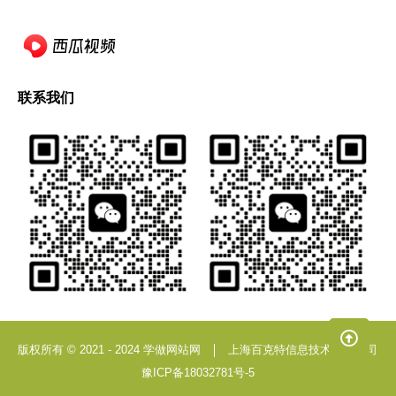
联系我们
版权所有 © 2021 - 2024 学做网站网
上海百克特信息技术有限公司
豫ICP备18032781号-5