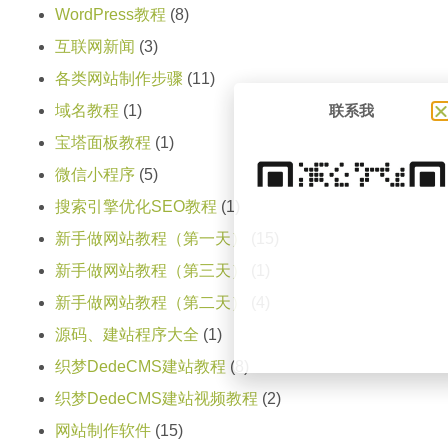
WordPress教程
(8)
互联网新闻
(3)
各类网站制作步骤
(11)
域名教程
(1)
联系我
宝塔面板教程
(1)
微信小程序
(5)
搜索引擎优化SEO教程
(1)
新手做网站教程（第一天）
(15)
新手做网站教程（第三天）
(1)
新手做网站教程（第二天）
(4)
源码、建站程序大全
(1)
织梦DedeCMS建站教程
(8)
织梦DedeCMS建站视频教程
(2)
网站制作软件
(15)