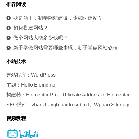
推荐阅读
我是新手，初学网站建设，该如何建站？
如何搭建网站？
做个网站大概多少钱呢？
新手学做网站需要哪些步骤，新手学做网站教程
本站技术
建站程序：WordPress
主题：Hello Elementor
构建器：Elementor Pro、Ultimate Addons for Elementor
SEO插件：zhanzhangb-baidu-submit、Wppao Sitemap
视频教程