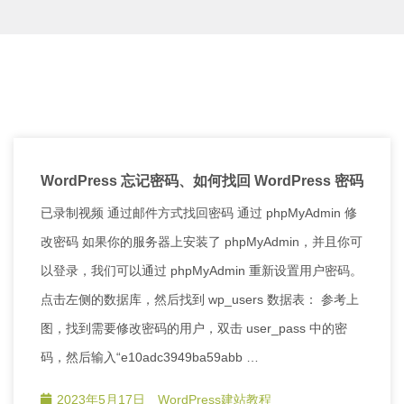
WordPress 忘记密码、如何找回 WordPress 密码
已录制视频 通过邮件方式找回密码 通过 phpMyAdmin 修
改密码 如果你的服务器上安装了 phpMyAdmin，并且你可
以登录，我们可以通过 phpMyAdmin 重新设置用户密码。
点击左侧的数据库，然后找到 wp_users 数据表： 参考上
图，找到需要修改密码的用户，双击 user_pass 中的密
码，然后输入“e10adc3949ba59abb …
2023年5月17日
WordPress建站教程