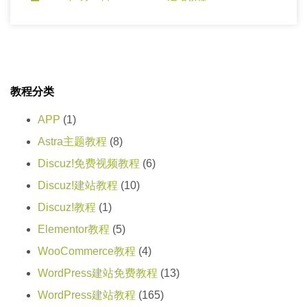
教程分类
APP
(1)
Astra主题教程
(8)
Discuz!免费视频教程
(6)
Discuz!建站教程
(10)
Discuz!教程
(1)
Elementor教程
(5)
WooCommerce教程
(4)
WordPress建站免费教程
(13)
WordPress建站教程
(165)