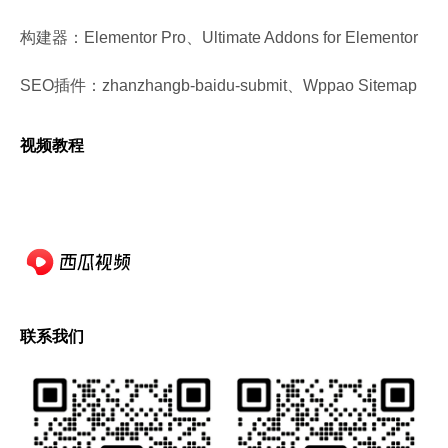
构建器：Elementor Pro、Ultimate Addons for Elementor
SEO插件：zhanzhangb-baidu-submit、Wppao Sitemap
视频教程
联系我们