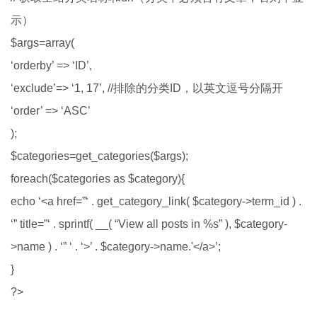
示）
$args=array(
‘orderby’ => ‘ID’,
‘exclude’=> ‘1, 17’, //排除的分类ID，以英文逗号分隔开
‘order’ => ‘ASC’
);
$categories=get_categories($args);
foreach($categories as $category){
echo ‘<a href=”‘ . get_category_link( $category->term_id ) .
‘” title=”‘ . sprintf( __( “View all posts in %s” ), $category-
>name ) . ‘” ‘ . ‘>’ . $category->name.'</a>’;
}
?>