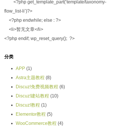
<?php get_template_part(‘template/taxonomy-
flow_list-li’)?>
<?php endwhile; else : ?>
<li>暂无文章</li>
<?php endif; wp_reset_query(); ?>
分类
APP
(1)
Astra主题教程
(8)
Discuz!免费视频教程
(6)
Discuz!建站教程
(10)
Discuz!教程
(1)
Elementor教程
(5)
WooCommerce教程
(4)