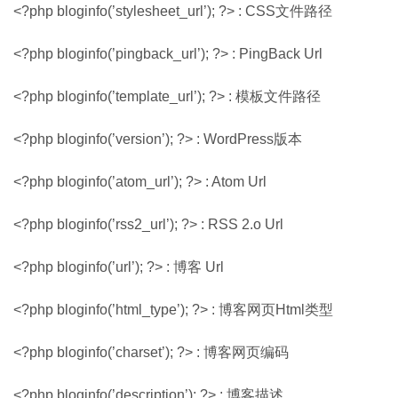
<?php bloginfo(’stylesheet_url’); ?> : CSS文件路径
<?php bloginfo(’pingback_url’); ?> : PingBack Url
<?php bloginfo(’template_url’); ?> : 模板文件路径
<?php bloginfo(’version’); ?> : WordPress版本
<?php bloginfo(’atom_url’); ?> : Atom Url
<?php bloginfo(’rss2_url’); ?> : RSS 2.o Url
<?php bloginfo(’url’); ?> : 博客 Url
<?php bloginfo(’html_type’); ?> : 博客网页Html类型
<?php bloginfo(’charset’); ?> : 博客网页编码
<?php bloginfo(’description’); ?> : 博客描述