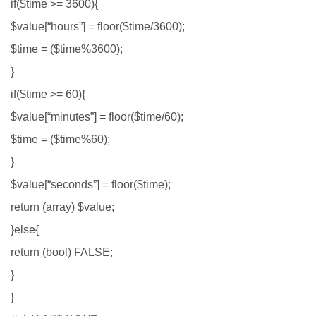
if($time >= 3600){
$value[“hours”] = floor($time/3600);
$time = ($time%3600);
}
if($time >= 60){
$value[“minutes”] = floor($time/60);
$time = ($time%60);
}
$value[“seconds”] = floor($time);
return (array) $value;
}else{
return (bool) FALSE;
}
}