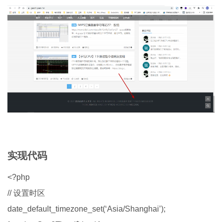
实现代码
<?php
// 设置时区
date_default_timezone_set(‘Asia/Shanghai’);