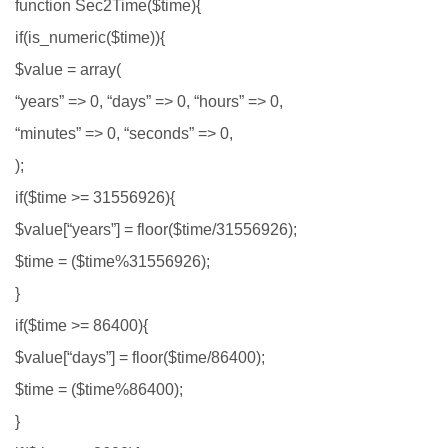
function Sec2Time($time){
if(is_numeric($time)){
$value = array(
“years” => 0, “days” => 0, “hours” => 0,
“minutes” => 0, “seconds” => 0,
);
if($time >= 31556926){
$value[“years”] = floor($time/31556926);
$time = ($time%31556926);
}
if($time >= 86400){
$value[“days”] = floor($time/86400);
$time = ($time%86400);
}