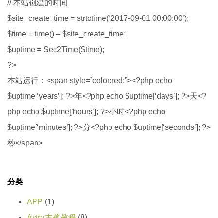
// 本站创建的时间
$site_create_time = strtotime(‘2017-09-01 00:00:00’);
$time = time() – $site_create_time;
$uptime = Sec2Time($time);
?>
本站运行：<span style=”color:red;”><?php echo
$uptime[‘years’]; ?>年<?php echo $uptime[‘days’]; ?>天<?
php echo $uptime[‘hours’]; ?>小时<?php echo
$uptime[‘minutes’]; ?>分<?php echo $uptime[‘seconds’]; ?>
秒</span>
分类
APP
(1)
Astra主题教程
(8)