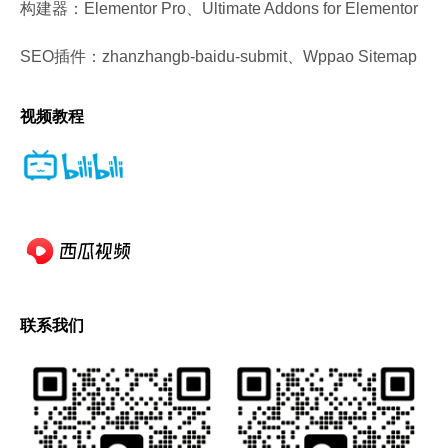
构建器：Elementor Pro、Ultimate Addons for Elementor
SEO插件：zhanzhangb-baidu-submit、Wppao Sitemap
视频教程
联系我们