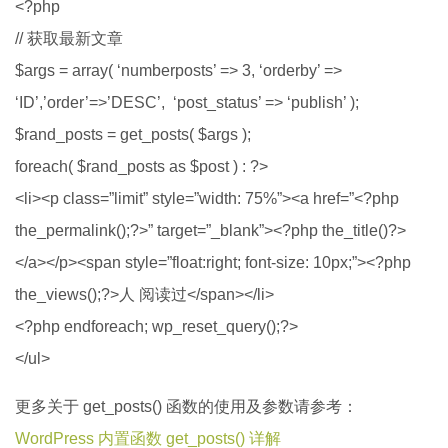
<?php
// 获取最新文章
$args = array( ‘numberposts’ => 3, ‘orderby’ =>
‘ID’,’order’=>’DESC’, ‘post_status’ => ‘publish’ );
$rand_posts = get_posts( $args );
foreach( $rand_posts as $post ) : ?>
<li><p class=”limit” style=”width: 75%”><a href=”<?php
the_permalink();?>” target=”_blank”><?php the_title()?>
</a></p><span style=”float:right; font-size: 10px;”><?php
the_views();?>人 阅读过</span></li>
<?php endforeach; wp_reset_query();?>
</ul>
更多关于 get_posts() 函数的使用及参数请参考：
WordPress 内置函数 get_posts() 详解