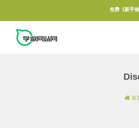
免费《新手
Di
首